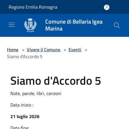
Salta al contenuto principale
Regione Emilia Romagna
Comune di Bellaria Igea
Marina
Home
>
Vivere il Comune
>
Eventi
>
Siamo d'Accordo 5
Siamo d'Accordo 5
Note, parole, libri, canzoni
Data inizio :
21 luglio 2026
Data fine: