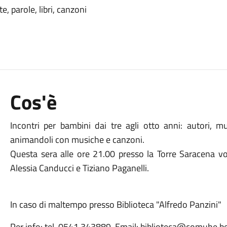
, parole, libri, canzoni
Cos'è
Incontri per bambini dai tre agli otto anni: autori, mus
animandoli con musiche e canzoni.
Questa sera alle ore 21.00 presso la Torre Saracena voc
Alessia Canducci e Tiziano Paganelli.
In caso di maltempo presso Biblioteca "Alfredo Panzini"
Per info: tel. 0541.343889, Email: biblioteca@comuhe.bel