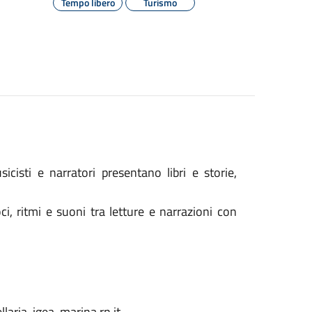
Tempo libero
Turismo
icisti e narratori presentano libri e storie,
i, ritmi e suoni tra letture e narrazioni con
laria-igea-marina.rn.it