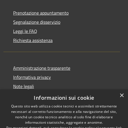
Prenotazione appuntamento
Segnalazione disservizio
Leggi le FAQ
Richiesta assistenza
Amministrazione trasparente
Informativa privacy
Note legali
×
Dichiarazione di accessibilità
Informazioni sui cookie
Questo sito web utilizza cookie tecnici e assimilati strettamente
necessari al corretto funzionamento e alla navigazione del sito,
nonché un cookie tecnico analitico al solo fine di elaborare
informazioni statistiche, aggregate e anonime.
RSS
Copyright © 2026 • Comune di
Per maggiori dettagli, può consultare la cookie policy al seguente
link