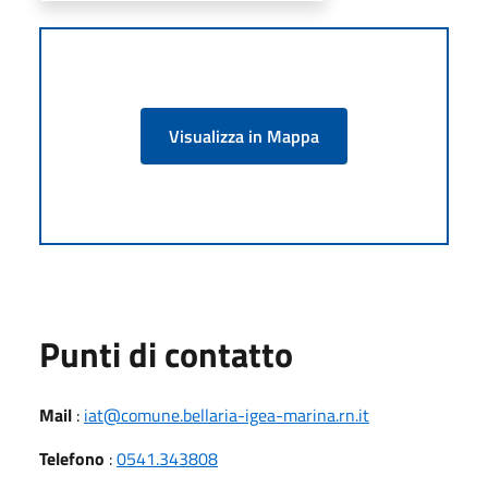
Visualizza in Mappa
Punti di contatto
Mail
:
iat@comune.bellaria-igea-marina.rn.it
Telefono
:
0541.343808