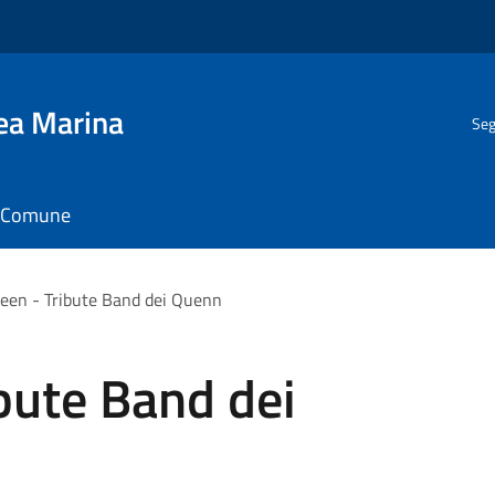
gea Marina
Seg
il Comune
en - Tribute Band dei Quenn
bute Band dei