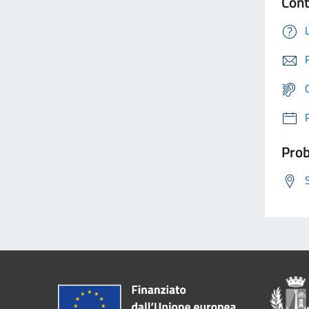
Cont
Prob