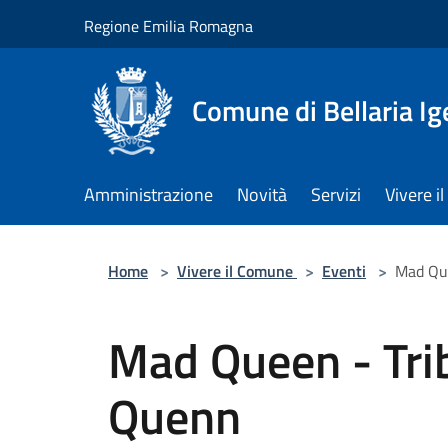
Salta al contenuto principale
Regione Emilia Romagna
Comune di Bellaria I
Amministrazione
Novità
Servizi
Vivere 
Home
>
Vivere il Comune
>
Eventi
>
Mad Que
Mad Queen - Tri
Quenn