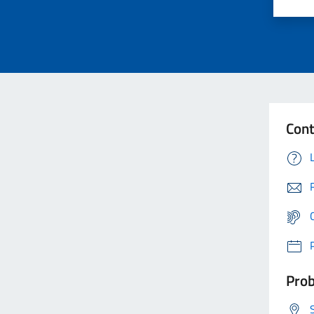
Cont
Prob