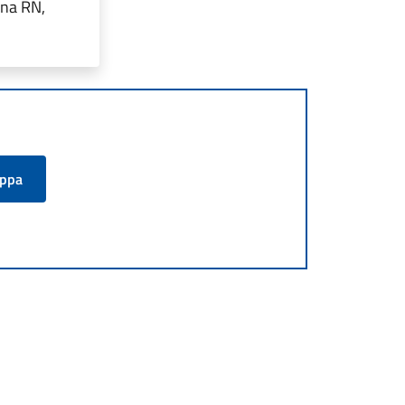
ina RN,
appa