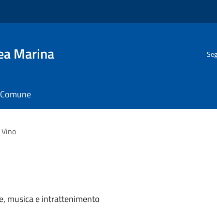
gea Marina
Seg
il Comune
 Vino
e, musica e intrattenimento