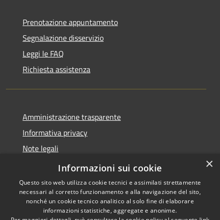
Prenotazione appuntamento
Segnalazione disservizio
Leggi le FAQ
Richiesta assistenza
Amministrazione trasparente
Informativa privacy
Note legali
×
Dichiarazione di accessibilità
Informazioni sui cookie
Questo sito web utilizza cookie tecnici e assimilati strettamente
necessari al corretto funzionamento e alla navigazione del sito,
nonché un cookie tecnico analitico al solo fine di elaborare
informazioni statistiche, aggregate e anonime.
RSS
Copyright © 2026 • Comune di
Per maggiori dettagli, può consultare la cookie policy al seguente
link