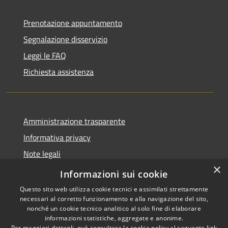
Prenotazione appuntamento
Segnalazione disservizio
Leggi le FAQ
Richiesta assistenza
Amministrazione trasparente
Informativa privacy
Note legali
×
Dichiarazione di accessibilità
Informazioni sui cookie
Questo sito web utilizza cookie tecnici e assimilati strettamente
necessari al corretto funzionamento e alla navigazione del sito,
nonché un cookie tecnico analitico al solo fine di elaborare
informazioni statistiche, aggregate e anonime.
RSS
Copyright © 2026 • Comune di
Per maggiori dettagli, può consultare la cookie policy al seguente
link