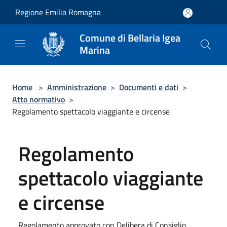
Salta al contenuto principale
Regione Emilia Romagna
Comune di Bellaria Igea
Marina
Home
>
Amministrazione
>
Documenti e dati
>
Atto normativo
>
Regolamento spettacolo viaggiante e circense
Regolamento
spettacolo viaggiante
e circense
Regolamento approvato con Delibera di Consiglio