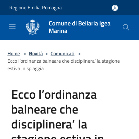
Salta al contenuto principale
Regione Emilia Romagna
Comune di Bellaria Igea
Marina
Home
>
Novità
>
Comunicati
>
Ecco l’ordinanza balneare che disciplinera’ la stagione
estiva in spiaggia
Ecco l’ordinanza
balneare che
disciplinera’ la
stagione estiva in